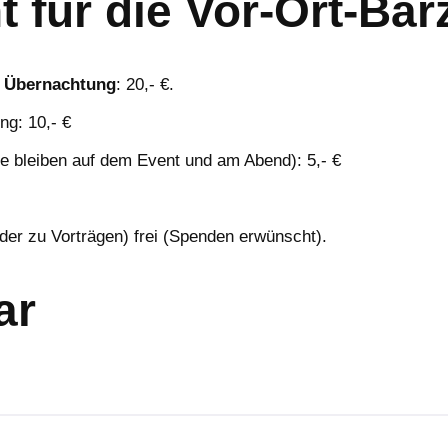
 für die Vor-Ort-Ba
r Übernachtung
: 20,- €.
ng: 10,- €
 bleiben auf dem Event und am Abend): 5,- €
)
der zu Vorträgen) frei (Spenden erwünscht).
ar